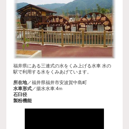
福井県にある三連式の水をくみ上げる水車 水の
駅で利用する水をくみあげています。
所在地
／福井県福井市安波賀中島町
水車形式
／揚水水車:4ｍ
石臼径
製粉機能