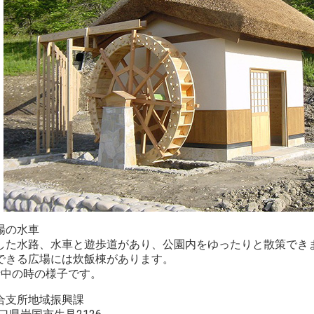
場の水車
した水路、水車と遊歩道があり、公園内をゆったりと散策でき
できる広場には炊飯棟があります。
備中の時の様子です。
合支所地域振興課