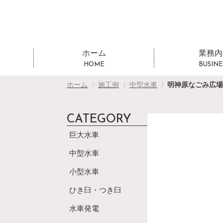
ホーム
業務内
HOME
BUSINE
ホーム
施工例
中型水車
明神原なごみ広
〉
〉
〉
CATEGORY
巨大水車
中型水車
小型水車
ひき臼・つき臼
水車発電