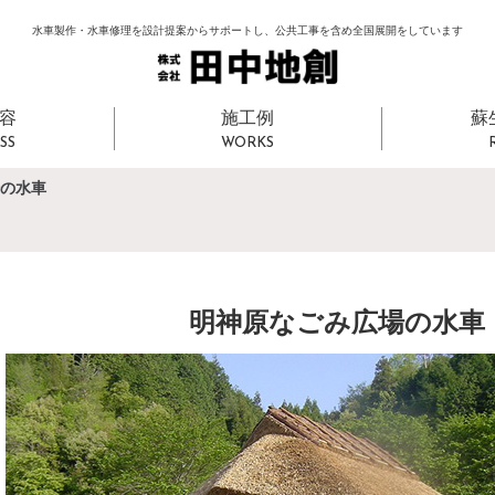
水車製作・水車修理を設計提案からサポートし、
公共工事を含め全国展開をしています
容
施工例
蘇
SS
WORKS
場の水車
明神原なごみ広場の水車