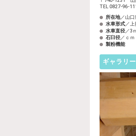
〒740-1231
TEL 0827-96-111
所在地
／山口
水車形式
／上
水車直径
／3
石臼径
／ｃｍ
製粉機能
ギャラリー